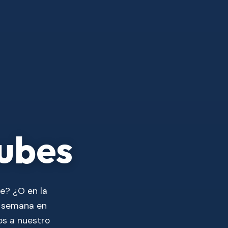
Nubes
e? ¿O en la
e semana en
os a nuestro